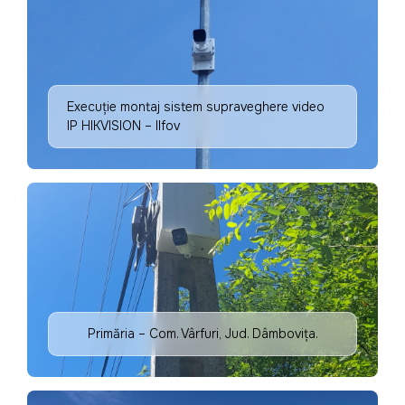
Execuție montaj sistem supraveghere video
IP HIKVISION – Ilfov
Primăria – Com. Vârfuri, Jud. Dâmbovița.