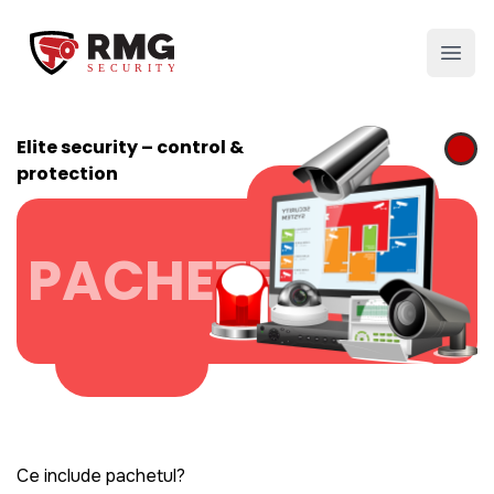
RMG Security
Open
Elite security – control &
protection
PACHETE
Ce include pachetul?