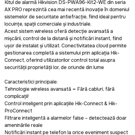
Kitul de alarmă Hikvision DS-PWA96-Kit2-WE din seria
AX PRO reprezintă cea mai recentă inovație în domeniul
sistemelor de securitate antiefracție, fiind ideal pentru
locuințe, spații comerciale și industriale
.
Acest sistem wireless
oferă detecție avansată a
mișcării, control de la distanță și notificări instant
, fiind
ușor de instalat și utilizat. Conectivitatea cloud permite
gestionarea completă a sistemului prin aplicația Hik-
Connect
, oferind utilizatorilor control total asupra
securității proprietății lor, de oriunde din lume
Caracteristici principale:
Tehnologie wireless avansată
–
Fără cabluri, fără
complicații!
Control inteligent prin aplicațiile Hik-Connect & Hik-
ProConnect
Filtrare inteligentă a alarmelor false
– detectează doar
amenințările reale
Notificări instant pe telefon la orice eveniment suspect