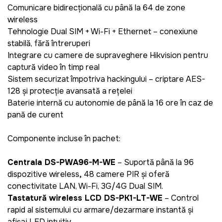
Comunicare bidirecțională cu până la 64 de zone
wireless
Tehnologie Dual SIM + Wi-Fi + Ethernet
– conexiune
stabilă, fără întreruperi
Integrare cu camere de supraveghere Hikvision pentru
captură video în timp real
Sistem securizat împotriva hackingului
– criptare AES-
128 și protecție avansată a rețelei
Baterie internă cu autonomie de până la 16 ore în caz de
pană de curent
Componente incluse în pachet:
Centrala DS-PWA96-M-WE
– Suportă până la 96
dispozitive wireless
,
48 camere PIR și oferă
conectivitate LAN, Wi-Fi, 3G/4G Dual SIM.
Tastatură wireless LCD DS-PK1-LT-WE
– Control
rapid al sistemului cu armare/dezarmare instantă
și
afișaj LED intuitiv.