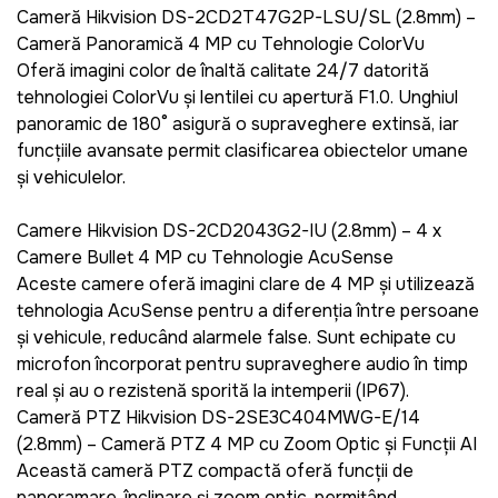
Cameră Hikvision DS-2CD2T47G2P-LSU/SL (2.8mm) –
Cameră Panoramică 4 MP cu Tehnologie ColorVu
Oferă imagini color de înaltă calitate 24/7 datorită
tehnologiei ColorVu și lentilei cu apertură F1.0. Unghiul
panoramic de 180° asigură o supraveghere extinsă, iar
funcțiile avansate permit clasificarea obiectelor umane
și vehiculelor. ​
Camere Hikvision DS-2CD2043G2-IU (2.8mm) – 4 x
Camere Bullet 4 MP cu Tehnologie AcuSense
Aceste camere oferă imagini clare de 4 MP și utilizează
tehnologia AcuSense pentru a diferenția între persoane
și vehicule, reducând alarmele false. Sunt echipate cu
microfon încorporat pentru supraveghere audio în timp
real și au o rezistență sporită la intemperii (IP67). ​
Cameră PTZ Hikvision DS-2SE3C404MWG-E/14
(2.8mm) – Cameră PTZ 4 MP cu Zoom Optic și Funcții AI
Această cameră PTZ compactă oferă funcții de
panoramare, înclinare și zoom optic, permițând