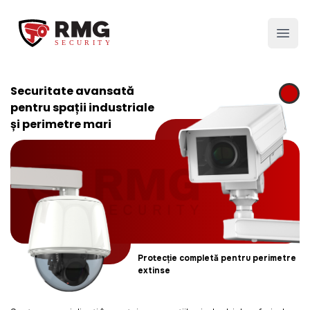
RMG Security
Open
Securitate avansată
pentru spații industriale
și perimetre mari
Protecție completă pentru perimetre
extinse