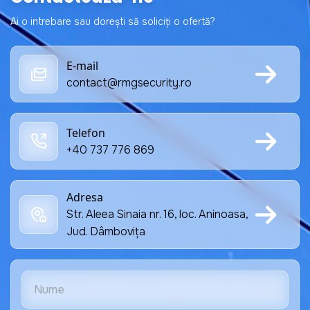
Ai o intrebare sau dorești să soliciți o ofertă?
E-mail
contact@rmgsecurity.ro
Telefon
+40 737 776 869
Adresa
Str. Aleea Sinaia nr. 16, loc. Aninoasa,
Jud. Dâmbovița